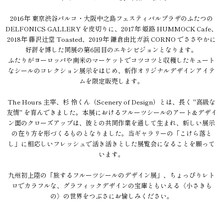
2016年 東京渋谷パルコ・大阪中之島フェスティバルプラザのふたつの
DELFONICS GALLERY を皮切りに、2017年 姫路 HUMMOCK Cafe、
2018年 藤沢辻堂 Toasted、2019年 鎌倉由比ガ浜 CORNO でささやかに
好評を博した同展の第6回目のエキシビジョンとなります。
ふたりがヨーロッパや南米のマーケットでコツコツと収穫したキュート
なシールのコレクション展示をはじめ、新作オリジナルデザインアイテ
ムを限定販売します。
The Hours 主宰、杉 怜くん（Scenery of Design）とは、長く "高級な
友情" を育んできました。本展におけるフルーツシールのアート&デザイ
ン面のクローズアップは、彼との共同作業を通して生まれ、新しい展示
の在り方を形づくるものとなりました。当ギャラリーの「こけら落と
し」に相応しいフレッシュで活き活きとした展覧会になることを願って
います。
九州初上陸の「旅するフルーツシールのデザイン展」、ちょっぴりレト
ロでカラフルな、グラフィックデザインの宝庫ともいえる〈小さきも
の〉の世界をつぶさにお愉しみください。