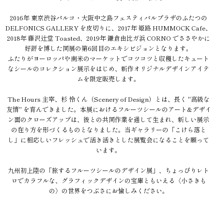
2016年 東京渋谷パルコ・大阪中之島フェスティバルプラザのふたつの
DELFONICS GALLERY を皮切りに、2017年 姫路 HUMMOCK Cafe、
2018年 藤沢辻堂 Toasted、2019年 鎌倉由比ガ浜 CORNO でささやかに
好評を博した同展の第6回目のエキシビジョンとなります。
ふたりがヨーロッパや南米のマーケットでコツコツと収穫したキュート
なシールのコレクション展示をはじめ、新作オリジナルデザインアイテ
ムを限定販売します。
The Hours 主宰、杉 怜くん（Scenery of Design）とは、長く "高級な
友情" を育んできました。本展におけるフルーツシールのアート&デザイ
ン面のクローズアップは、彼との共同作業を通して生まれ、新しい展示
の在り方を形づくるものとなりました。当ギャラリーの「こけら落と
し」に相応しいフレッシュで活き活きとした展覧会になることを願って
います。
九州初上陸の「旅するフルーツシールのデザイン展」、ちょっぴりレト
ロでカラフルな、グラフィックデザインの宝庫ともいえる〈小さきも
の〉の世界をつぶさにお愉しみください。