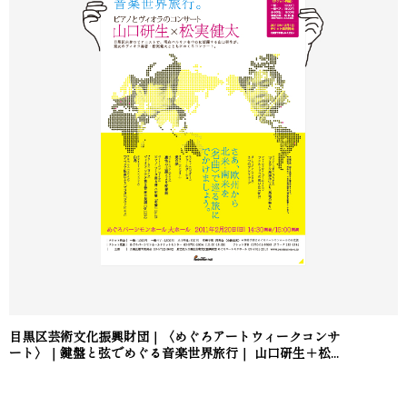
目黒区芸術文化振興財団｜〈めぐろアートウィークコンサ
ート〉｜鍵盤と弦でめぐる音楽世界旅行｜ 山口研生＋松...