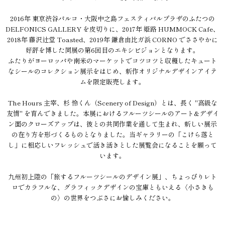
2016年 東京渋谷パルコ・大阪中之島フェスティバルプラザのふたつの
DELFONICS GALLERY を皮切りに、2017年 姫路 HUMMOCK Cafe、
2018年 藤沢辻堂 Toasted、2019年 鎌倉由比ガ浜 CORNO でささやかに
好評を博した同展の第6回目のエキシビジョンとなります。
ふたりがヨーロッパや南米のマーケットでコツコツと収穫したキュート
なシールのコレクション展示をはじめ、新作オリジナルデザインアイテ
ムを限定販売します。
The Hours 主宰、杉 怜くん（Scenery of Design）とは、長く "高級な
友情" を育んできました。本展におけるフルーツシールのアート&デザイ
ン面のクローズアップは、彼との共同作業を通して生まれ、新しい展示
の在り方を形づくるものとなりました。当ギャラリーの「こけら落と
し」に相応しいフレッシュで活き活きとした展覧会になることを願って
います。
九州初上陸の「旅するフルーツシールのデザイン展」、ちょっぴりレト
ロでカラフルな、グラフィックデザインの宝庫ともいえる〈小さきも
の〉の世界をつぶさにお愉しみください。