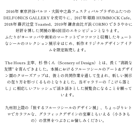
2016年 東京渋谷パルコ・大阪中之島フェスティバルプラザのふたつの
DELFONICS GALLERY を皮切りに、2017年 姫路 HUMMOCK Cafe、
2018年 藤沢辻堂 Toasted、2019年 鎌倉由比ガ浜 CORNO でささやかに
好評を博した同展の第6回目のエキシビジョンとなります。
ふたりがヨーロッパや南米のマーケットでコツコツと収穫したキュート
なシールのコレクション展示をはじめ、新作オリジナルデザインアイテ
ムを限定販売します。
The Hours 主宰、杉 怜くん（Scenery of Design）とは、長く "高級な
友情" を育んできました。本展におけるフルーツシールのアート&デザイ
ン面のクローズアップは、彼との共同作業を通して生まれ、新しい展示
の在り方を形づくるものとなりました。当ギャラリーの「こけら落と
し」に相応しいフレッシュで活き活きとした展覧会になることを願って
います。
九州初上陸の「旅するフルーツシールのデザイン展」、ちょっぴりレト
ロでカラフルな、グラフィックデザインの宝庫ともいえる〈小さきも
の〉の世界をつぶさにお愉しみください。