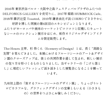
2016年 東京渋谷パルコ・大阪中之島フェスティバルプラザのふたつの
DELFONICS GALLERY を皮切りに、2017年 姫路 HUMMOCK Cafe、
2018年 藤沢辻堂 Toasted、2019年 鎌倉由比ガ浜 CORNO でささやかに
好評を博した同展の第6回目のエキシビジョンとなります。
ふたりがヨーロッパや南米のマーケットでコツコツと収穫したキュート
なシールのコレクション展示をはじめ、新作オリジナルデザインアイテ
ムを限定販売します。
The Hours 主宰、杉 怜くん（Scenery of Design）とは、長く "高級な
友情" を育んできました。本展におけるフルーツシールのアート&デザイ
ン面のクローズアップは、彼との共同作業を通して生まれ、新しい展示
の在り方を形づくるものとなりました。当ギャラリーの「こけら落と
し」に相応しいフレッシュで活き活きとした展覧会になることを願って
います。
九州初上陸の「旅するフルーツシールのデザイン展」、ちょっぴりレト
ロでカラフルな、グラフィックデザインの宝庫ともいえる〈小さきも
の〉の世界をつぶさにお愉しみください。