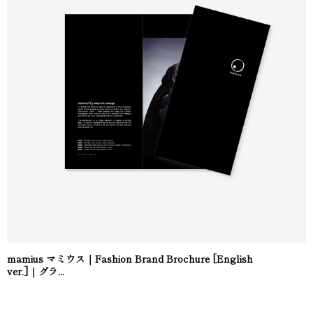
mamius マミウス｜Fashion Brand Brochure [English
ver.]｜グラ...