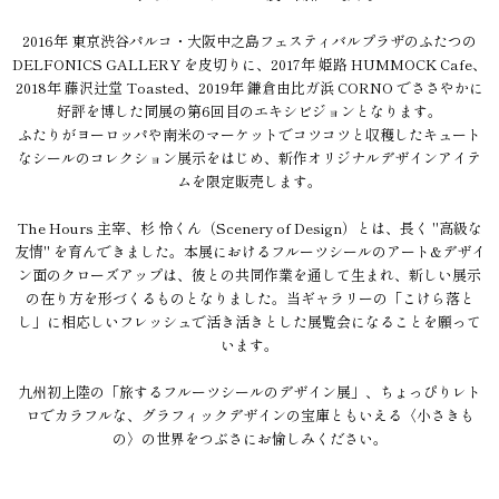
2016年 東京渋谷パルコ・大阪中之島フェスティバルプラザのふたつの
DELFONICS GALLERY を皮切りに、2017年 姫路 HUMMOCK Cafe、
2018年 藤沢辻堂 Toasted、2019年 鎌倉由比ガ浜 CORNO でささやかに
好評を博した同展の第6回目のエキシビジョンとなります。
ふたりがヨーロッパや南米のマーケットでコツコツと収穫したキュート
なシールのコレクション展示をはじめ、新作オリジナルデザインアイテ
ムを限定販売します。
The Hours 主宰、杉 怜くん（Scenery of Design）とは、長く "高級な
友情" を育んできました。本展におけるフルーツシールのアート&デザイ
ン面のクローズアップは、彼との共同作業を通して生まれ、新しい展示
の在り方を形づくるものとなりました。当ギャラリーの「こけら落と
し」に相応しいフレッシュで活き活きとした展覧会になることを願って
います。
九州初上陸の「旅するフルーツシールのデザイン展」、ちょっぴりレト
ロでカラフルな、グラフィックデザインの宝庫ともいえる〈小さきも
の〉の世界をつぶさにお愉しみください。