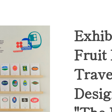
Exhib
Fruit
Trave
Desig
"The 