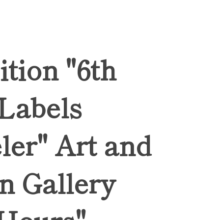
ition "6th
 Labels
ler" Art and
n Gallery
Hours",