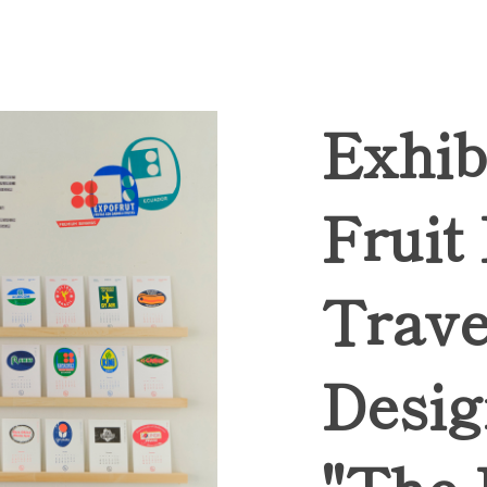
Exhib
Fruit
Trave
Desig
"The 