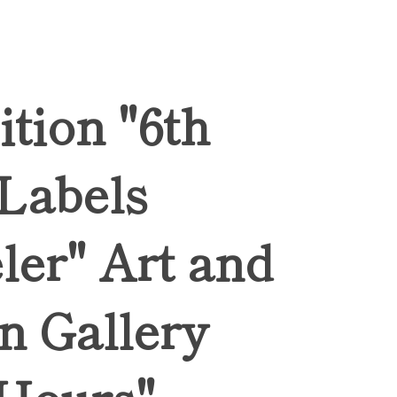
ition "6th
 Labels
ler" Art and
n Gallery
Hours",