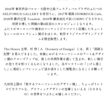
2016年 東京渋谷パルコ・大阪中之島フェスティバルプラザのふたつの
DELFONICS GALLERY を皮切りに、2017年 姫路 HUMMOCK Cafe、
2018年 藤沢辻堂 Toasted、2019年 鎌倉由比ガ浜 CORNO でささやかに
好評を博した同展の第6回目のエキシビジョンとなります。
ふたりがヨーロッパや南米のマーケットでコツコツと収穫したキュート
なシールのコレクション展示をはじめ、新作オリジナルデザインアイテ
ムを限定販売します。
The Hours 主宰、杉 怜くん（Scenery of Design）とは、長く "高級な
友情" を育んできました。本展におけるフルーツシールのアート&デザイ
ン面のクローズアップは、彼との共同作業を通して生まれ、新しい展示
の在り方を形づくるものとなりました。当ギャラリーの「こけら落と
し」に相応しいフレッシュで活き活きとした展覧会になることを願って
います。
九州初上陸の「旅するフルーツシールのデザイン展」、ちょっぴりレト
ロでカラフルな、グラフィックデザインの宝庫ともいえる〈小さきも
の〉の世界をつぶさにお愉しみください。