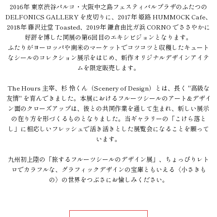
2016年 東京渋谷パルコ・大阪中之島フェスティバルプラザのふたつの
DELFONICS GALLERY を皮切りに、2017年 姫路 HUMMOCK Cafe、
2018年 藤沢辻堂 Toasted、2019年 鎌倉由比ガ浜 CORNO でささやかに
好評を博した同展の第6回目のエキシビジョンとなります。
ふたりがヨーロッパや南米のマーケットでコツコツと収穫したキュート
なシールのコレクション展示をはじめ、新作オリジナルデザインアイテ
ムを限定販売します。
The Hours 主宰、杉 怜くん（Scenery of Design）とは、長く "高級な
友情" を育んできました。本展におけるフルーツシールのアート&デザイ
ン面のクローズアップは、彼との共同作業を通して生まれ、新しい展示
の在り方を形づくるものとなりました。当ギャラリーの「こけら落と
し」に相応しいフレッシュで活き活きとした展覧会になることを願って
います。
九州初上陸の「旅するフルーツシールのデザイン展」、ちょっぴりレト
ロでカラフルな、グラフィックデザインの宝庫ともいえる〈小さきも
の〉の世界をつぶさにお愉しみください。