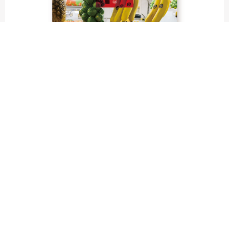
fruit labels traveler｜calendar
“Bienvenidos a Argentina”
Fruit labels traveler "Calendar"
アルゼンチンの旅で知り合ったフェルナンドが案内してくれた