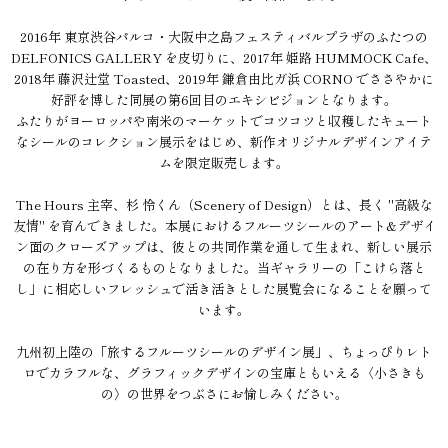
2016年 東京渋谷パルコ・大阪中之島フェスティバルプラザのふたつの
DELFONICS GALLERY を皮切りに、2017年 姫路 HUMMOCK Cafe、
2018年 藤沢辻堂 Toasted、2019年 鎌倉由比ガ浜 CORNO でささやかに
好評を博した同展の第6回目のエキシビジョンとなります。
ふたりがヨーロッパや南米のマーケットでコツコツと収穫したキュート
なシールのコレクション展示をはじめ、新作オリジナルデザインアイテ
ムを限定販売します。
The Hours 主宰、杉 怜くん（Scenery of Design）とは、長く "高級な
友情" を育んできました。本展におけるフルーツシールのアート&デザイ
ン面のクローズアップは、彼との共同作業を通して生まれ、新しい展示
の在り方を形づくるものとなりました。当ギャラリーの「こけら落と
し」に相応しいフレッシュで活き活きとした展覧会になることを願って
います。
九州初上陸の「旅するフルーツシールのデザイン展」、ちょっぴりレト
ロでカラフルな、グラフィックデザインの宝庫ともいえる〈小さきも
の〉の世界をつぶさにお愉しみください。