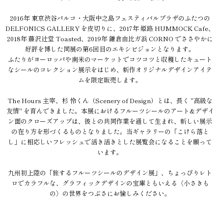
2016年 東京渋谷パルコ・大阪中之島フェスティバルプラザのふたつの
DELFONICS GALLERY を皮切りに、2017年 姫路 HUMMOCK Cafe、
2018年 藤沢辻堂 Toasted、2019年 鎌倉由比ガ浜 CORNO でささやかに
好評を博した同展の第6回目のエキシビジョンとなります。
ふたりがヨーロッパや南米のマーケットでコツコツと収穫したキュート
なシールのコレクション展示をはじめ、新作オリジナルデザインアイテ
ムを限定販売します。
The Hours 主宰、杉 怜くん（Scenery of Design）とは、長く "高級な
友情" を育んできました。本展におけるフルーツシールのアート&デザイ
ン面のクローズアップは、彼との共同作業を通して生まれ、新しい展示
の在り方を形づくるものとなりました。当ギャラリーの「こけら落と
し」に相応しいフレッシュで活き活きとした展覧会になることを願って
います。
九州初上陸の「旅するフルーツシールのデザイン展」、ちょっぴりレト
ロでカラフルな、グラフィックデザインの宝庫ともいえる〈小さきも
の〉の世界をつぶさにお愉しみください。