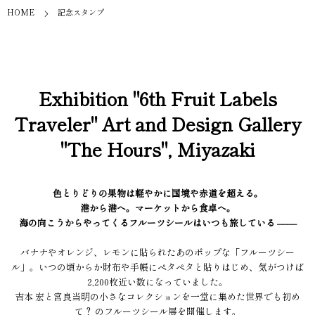
HOME
記念スタンプ
Exhibition "6th Fruit Labels
Traveler" Art and Design Gallery
"The Hours", Miyazaki
色とりどりの果物は軽やかに国境や赤道を超える。
港から港へ。マーケットから食卓へ。
海の向こうからやってくるフルーツシールはいつも旅している ––––
バナナやオレンジ、レモンに貼られたあのポップな「フルーツシー
ル」。いつの頃からか財布や手帳にペタペタと貼りはじめ、気がつけば
2,200枚近い数になっていました。
吉本 宏と宮良当明の小さなコレクションを一堂に集めた世界でも初め
て？ のフルーツシール展を開催します。