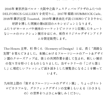
2016年 東京渋谷パルコ・大阪中之島フェスティバルプラザのふたつの
DELFONICS GALLERY を皮切りに、2017年 姫路 HUMMOCK Cafe、
2018年 藤沢辻堂 Toasted、2019年 鎌倉由比ガ浜 CORNO でささやかに
好評を博した同展の第6回目のエキシビジョンとなります。
ふたりがヨーロッパや南米のマーケットでコツコツと収穫したキュート
なシールのコレクション展示をはじめ、新作オリジナルデザインアイテ
ムを限定販売します。
The Hours 主宰、杉 怜くん（Scenery of Design）とは、長く "高級な
友情" を育んできました。本展におけるフルーツシールのアート&デザイ
ン面のクローズアップは、彼との共同作業を通して生まれ、新しい展示
の在り方を形づくるものとなりました。当ギャラリーの「こけら落と
し」に相応しいフレッシュで活き活きとした展覧会になることを願って
います。
九州初上陸の「旅するフルーツシールのデザイン展」、ちょっぴりレト
ロでカラフルな、グラフィックデザインの宝庫ともいえる〈小さきも
の〉の世界をつぶさにお愉しみください。