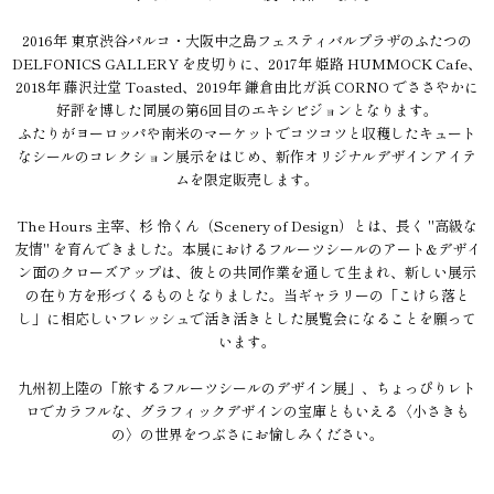
2016年 東京渋谷パルコ・大阪中之島フェスティバルプラザのふたつの
DELFONICS GALLERY を皮切りに、2017年 姫路 HUMMOCK Cafe、
2018年 藤沢辻堂 Toasted、2019年 鎌倉由比ガ浜 CORNO でささやかに
好評を博した同展の第6回目のエキシビジョンとなります。
ふたりがヨーロッパや南米のマーケットでコツコツと収穫したキュート
なシールのコレクション展示をはじめ、新作オリジナルデザインアイテ
ムを限定販売します。
The Hours 主宰、杉 怜くん（Scenery of Design）とは、長く "高級な
友情" を育んできました。本展におけるフルーツシールのアート&デザイ
ン面のクローズアップは、彼との共同作業を通して生まれ、新しい展示
の在り方を形づくるものとなりました。当ギャラリーの「こけら落と
し」に相応しいフレッシュで活き活きとした展覧会になることを願って
います。
九州初上陸の「旅するフルーツシールのデザイン展」、ちょっぴりレト
ロでカラフルな、グラフィックデザインの宝庫ともいえる〈小さきも
の〉の世界をつぶさにお愉しみください。