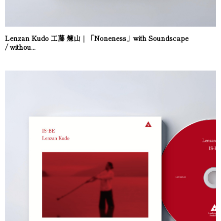
Lenzan Kudo 工藤 煉山｜「Noneness」with Soundscape
/ withou...