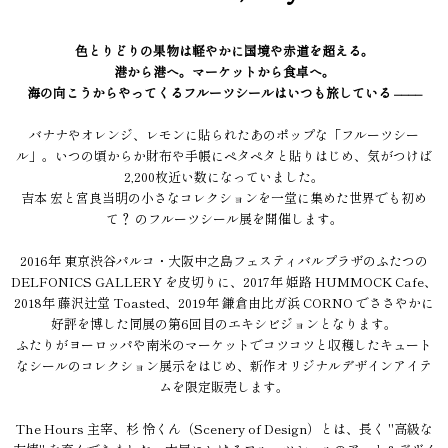
色とりどりの果物は軽やかに国境や赤道を超える。
港から港へ。マーケットから食卓へ。
海の向こうからやってくるフルーツシールはいつも旅している ––––
バナナやオレンジ、レモンに貼られたあのポップな「フルーツシー
ル」。いつの頃からか財布や手帳にペタペタと貼りはじめ、気がつけば
2,200枚近い数になっていました。
吉本 宏と宮良当明の小さなコレクションを一堂に集めた世界でも初め
て？ のフルーツシール展を開催します。
2016年 東京渋谷パルコ・大阪中之島フェスティバルプラザのふたつの
DELFONICS GALLERY を皮切りに、2017年 姫路 HUMMOCK Cafe、
2018年 藤沢辻堂 Toasted、2019年 鎌倉由比ガ浜 CORNO でささやかに
好評を博した同展の第6回目のエキシビジョンとなります。
ふたりがヨーロッパや南米のマーケットでコツコツと収穫したキュート
なシールのコレクション展示をはじめ、新作オリジナルデザインアイテ
ムを限定販売します。
The Hours 主宰、杉 怜くん（Scenery of Design）とは、長く "高級な