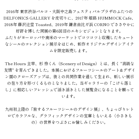
2016年 東京渋谷パルコ・大阪中之島フェスティバルプラザのふたつの
DELFONICS GALLERY を皮切りに、2017年 姫路 HUMMOCK Cafe、
2018年 藤沢辻堂 Toasted、2019年 鎌倉由比ガ浜 CORNO でささやかに
好評を博した同展の第6回目のエキシビジョンとなります。
ふたりがヨーロッパや南米のマーケットでコツコツと収穫したキュート
なシールのコレクション展示をはじめ、新作オリジナルデザインアイテ
ムを限定販売します。
The Hours 主宰、杉 怜くん（Scenery of Design）とは、長く "高級な
友情" を育んできました。本展におけるフルーツシールのアート&デザイ
ン面のクローズアップは、彼との共同作業を通して生まれ、新しい展示
の在り方を形づくるものとなりました。当ギャラリーの「こけら落と
し」に相応しいフレッシュで活き活きとした展覧会になることを願って
います。
九州初上陸の「旅するフルーツシールのデザイン展」、ちょっぴりレト
ロでカラフルな、グラフィックデザインの宝庫ともいえる〈小さきも
の〉の世界をつぶさにお愉しみください。