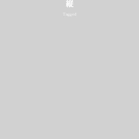
縦
Tagged