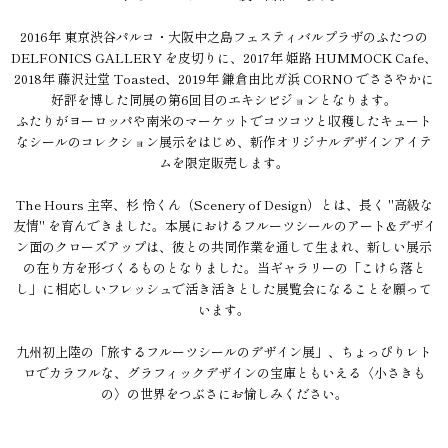
2016年 東京渋谷パルコ・大阪中之島フェスティバルプラザのふたつの
DELFONICS GALLERY を皮切りに、2017年 姫路 HUMMOCK Cafe、
2018年 藤沢辻堂 Toasted、2019年 鎌倉由比ガ浜 CORNO でささやかに
好評を博した同展の第6回目のエキシビジョンとなります。
ふたりがヨーロッパや南米のマーケットでコツコツと収穫したキュート
なシールのコレクション展示をはじめ、新作オリジナルデザインアイテ
ムを限定販売します。
The Hours 主宰、杉 怜くん（Scenery of Design）とは、長く "高級な
友情" を育んできました。本展におけるフルーツシールのアート&デザイ
ン面のクローズアップは、彼との共同作業を通して生まれ、新しい展示
の在り方を形づくるものとなりました。当ギャラリーの「こけら落と
し」に相応しいフレッシュで活き活きとした展覧会になることを願って
います。
九州初上陸の「旅するフルーツシールのデザイン展」、ちょっぴりレト
ロでカラフルな、グラフィックデザインの宝庫ともいえる〈小さきも
の〉の世界をつぶさにお愉しみください。