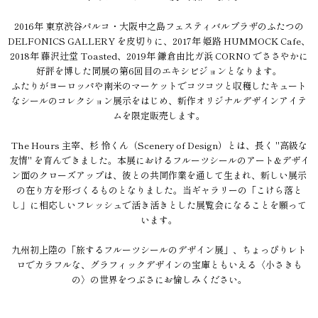
2016年 東京渋谷パルコ・大阪中之島フェスティバルプラザのふたつの
DELFONICS GALLERY を皮切りに、2017年 姫路 HUMMOCK Cafe、
2018年 藤沢辻堂 Toasted、2019年 鎌倉由比ガ浜 CORNO でささやかに
好評を博した同展の第6回目のエキシビジョンとなります。
ふたりがヨーロッパや南米のマーケットでコツコツと収穫したキュート
なシールのコレクション展示をはじめ、新作オリジナルデザインアイテ
ムを限定販売します。
The Hours 主宰、杉 怜くん（Scenery of Design）とは、長く "高級な
友情" を育んできました。本展におけるフルーツシールのアート&デザイ
ン面のクローズアップは、彼との共同作業を通して生まれ、新しい展示
の在り方を形づくるものとなりました。当ギャラリーの「こけら落と
し」に相応しいフレッシュで活き活きとした展覧会になることを願って
います。
九州初上陸の「旅するフルーツシールのデザイン展」、ちょっぴりレト
ロでカラフルな、グラフィックデザインの宝庫ともいえる〈小さきも
の〉の世界をつぶさにお愉しみください。