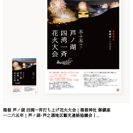
箱根 芦ノ湖 四湾一斉打ち上げ花火大会｜箱根神社 御鎮座
一二六五年｜芦ノ湖･芦之湯地区観光連絡協議会｜...