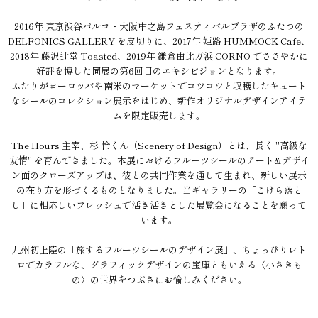
2016年 東京渋谷パルコ・大阪中之島フェスティバルプラザのふたつの
DELFONICS GALLERY を皮切りに、2017年 姫路 HUMMOCK Cafe、
2018年 藤沢辻堂 Toasted、2019年 鎌倉由比ガ浜 CORNO でささやかに
好評を博した同展の第6回目のエキシビジョンとなります。
ふたりがヨーロッパや南米のマーケットでコツコツと収穫したキュート
なシールのコレクション展示をはじめ、新作オリジナルデザインアイテ
ムを限定販売します。
The Hours 主宰、杉 怜くん（Scenery of Design）とは、長く "高級な
友情" を育んできました。本展におけるフルーツシールのアート&デザイ
ン面のクローズアップは、彼との共同作業を通して生まれ、新しい展示
の在り方を形づくるものとなりました。当ギャラリーの「こけら落と
し」に相応しいフレッシュで活き活きとした展覧会になることを願って
います。
九州初上陸の「旅するフルーツシールのデザイン展」、ちょっぴりレト
ロでカラフルな、グラフィックデザインの宝庫ともいえる〈小さきも
の〉の世界をつぶさにお愉しみください。