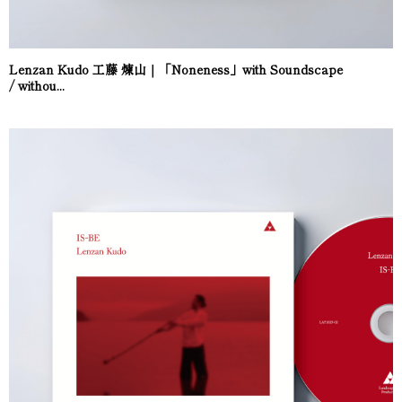
Lenzan Kudo 工藤 煉山｜「Noneness」with Soundscape
/ withou...