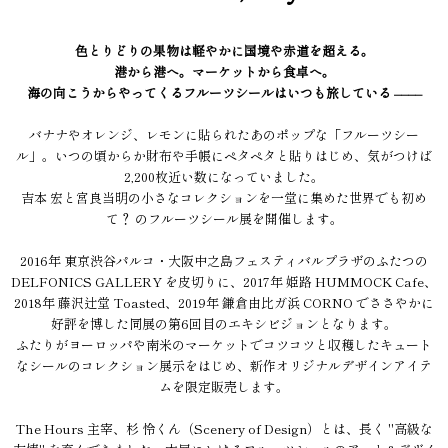
色とりどりの果物は軽やかに国境や赤道を超える。
港から港へ。マーケットから食卓へ。
海の向こうからやってくるフルーツシールはいつも旅している ––––
バナナやオレンジ、レモンに貼られたあのポップな「フルーツシー
ル」。いつの頃からか財布や手帳にペタペタと貼りはじめ、気がつけば
2,200枚近い数になっていました。
吉本 宏と宮良当明の小さなコレクションを一堂に集めた世界でも初め
て？ のフルーツシール展を開催します。
2016年 東京渋谷パルコ・大阪中之島フェスティバルプラザのふたつの
DELFONICS GALLERY を皮切りに、2017年 姫路 HUMMOCK Cafe、
2018年 藤沢辻堂 Toasted、2019年 鎌倉由比ガ浜 CORNO でささやかに
好評を博した同展の第6回目のエキシビジョンとなります。
ふたりがヨーロッパや南米のマーケットでコツコツと収穫したキュート
なシールのコレクション展示をはじめ、新作オリジナルデザインアイテ
ムを限定販売します。
The Hours 主宰、杉 怜くん（Scenery of Design）とは、長く "高級な