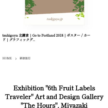
tsukigoya 北鎌倉｜Go to Portland 2018｜ポスター / カー
ド｜グラフィックデ...
HOME
研修旅行
Exhibition "6th Fruit Labels
Traveler" Art and Design Gallery
"The Hours", Miyazaki