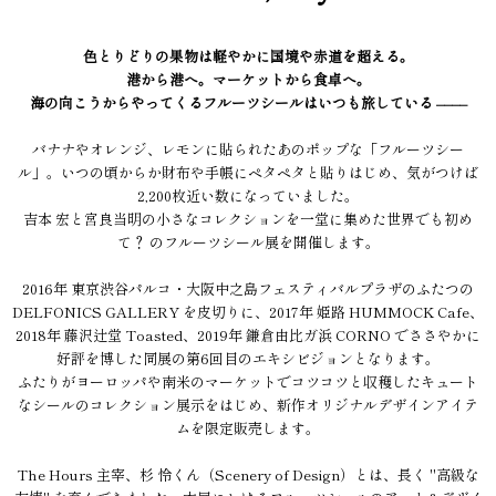
色とりどりの果物は軽やかに国境や赤道を超える。
港から港へ。マーケットから食卓へ。
海の向こうからやってくるフルーツシールはいつも旅している ––––
バナナやオレンジ、レモンに貼られたあのポップな「フルーツシー
ル」。いつの頃からか財布や手帳にペタペタと貼りはじめ、気がつけば
2,200枚近い数になっていました。
吉本 宏と宮良当明の小さなコレクションを一堂に集めた世界でも初め
て？ のフルーツシール展を開催します。
2016年 東京渋谷パルコ・大阪中之島フェスティバルプラザのふたつの
DELFONICS GALLERY を皮切りに、2017年 姫路 HUMMOCK Cafe、
2018年 藤沢辻堂 Toasted、2019年 鎌倉由比ガ浜 CORNO でささやかに
好評を博した同展の第6回目のエキシビジョンとなります。
ふたりがヨーロッパや南米のマーケットでコツコツと収穫したキュート
なシールのコレクション展示をはじめ、新作オリジナルデザインアイテ
ムを限定販売します。
The Hours 主宰、杉 怜くん（Scenery of Design）とは、長く "高級な