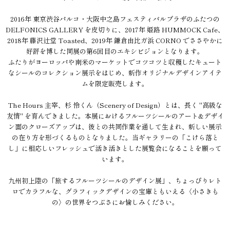
2016年 東京渋谷パルコ・大阪中之島フェスティバルプラザのふたつの
DELFONICS GALLERY を皮切りに、2017年 姫路 HUMMOCK Cafe、
2018年 藤沢辻堂 Toasted、2019年 鎌倉由比ガ浜 CORNO でささやかに
好評を博した同展の第6回目のエキシビジョンとなります。
ふたりがヨーロッパや南米のマーケットでコツコツと収穫したキュート
なシールのコレクション展示をはじめ、新作オリジナルデザインアイテ
ムを限定販売します。
The Hours 主宰、杉 怜くん（Scenery of Design）とは、長く "高級な
友情" を育んできました。本展におけるフルーツシールのアート&デザイ
ン面のクローズアップは、彼との共同作業を通して生まれ、新しい展示
の在り方を形づくるものとなりました。当ギャラリーの「こけら落と
し」に相応しいフレッシュで活き活きとした展覧会になることを願って
います。
九州初上陸の「旅するフルーツシールのデザイン展」、ちょっぴりレト
ロでカラフルな、グラフィックデザインの宝庫ともいえる〈小さきも
の〉の世界をつぶさにお愉しみください。