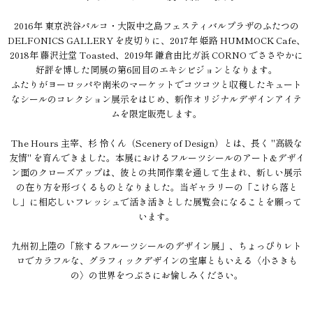
2016年 東京渋谷パルコ・大阪中之島フェスティバルプラザのふたつの
DELFONICS GALLERY を皮切りに、2017年 姫路 HUMMOCK Cafe、
2018年 藤沢辻堂 Toasted、2019年 鎌倉由比ガ浜 CORNO でささやかに
好評を博した同展の第6回目のエキシビジョンとなります。
ふたりがヨーロッパや南米のマーケットでコツコツと収穫したキュート
なシールのコレクション展示をはじめ、新作オリジナルデザインアイテ
ムを限定販売します。
The Hours 主宰、杉 怜くん（Scenery of Design）とは、長く "高級な
友情" を育んできました。本展におけるフルーツシールのアート&デザイ
ン面のクローズアップは、彼との共同作業を通して生まれ、新しい展示
の在り方を形づくるものとなりました。当ギャラリーの「こけら落と
し」に相応しいフレッシュで活き活きとした展覧会になることを願って
います。
九州初上陸の「旅するフルーツシールのデザイン展」、ちょっぴりレト
ロでカラフルな、グラフィックデザインの宝庫ともいえる〈小さきも
の〉の世界をつぶさにお愉しみください。