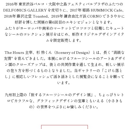
2016年 東京渋谷パルコ・大阪中之島フェスティバルプラザのふたつの
DELFONICS GALLERY を皮切りに、2017年 姫路 HUMMOCK Cafe、
2018年 藤沢辻堂 Toasted、2019年 鎌倉由比ガ浜 CORNO でささやかに
好評を博した同展の第6回目のエキシビジョンとなります。
ふたりがヨーロッパや南米のマーケットでコツコツと収穫したキュート
なシールのコレクション展示をはじめ、新作オリジナルデザインアイテ
ムを限定販売します。
The Hours 主宰、杉 怜くん（Scenery of Design）とは、長く "高級な
友情" を育んできました。本展におけるフルーツシールのアート&デザイ
ン面のクローズアップは、彼との共同作業を通して生まれ、新しい展示
の在り方を形づくるものとなりました。当ギャラリーの「こけら落と
し」に相応しいフレッシュで活き活きとした展覧会になることを願って
います。
九州初上陸の「旅するフルーツシールのデザイン展」、ちょっぴりレト
ロでカラフルな、グラフィックデザインの宝庫ともいえる〈小さきも
の〉の世界をつぶさにお愉しみください。