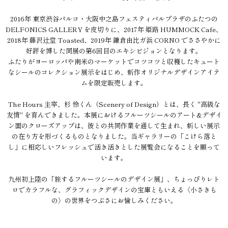
2016年 東京渋谷パルコ・大阪中之島フェスティバルプラザのふたつの
DELFONICS GALLERY を皮切りに、2017年 姫路 HUMMOCK Cafe、
2018年 藤沢辻堂 Toasted、2019年 鎌倉由比ガ浜 CORNO でささやかに
好評を博した同展の第6回目のエキシビジョンとなります。
ふたりがヨーロッパや南米のマーケットでコツコツと収穫したキュート
なシールのコレクション展示をはじめ、新作オリジナルデザインアイテ
ムを限定販売します。
The Hours 主宰、杉 怜くん（Scenery of Design）とは、長く "高級な
友情" を育んできました。本展におけるフルーツシールのアート&デザイ
ン面のクローズアップは、彼との共同作業を通して生まれ、新しい展示
の在り方を形づくるものとなりました。当ギャラリーの「こけら落と
し」に相応しいフレッシュで活き活きとした展覧会になることを願って
います。
九州初上陸の「旅するフルーツシールのデザイン展」、ちょっぴりレト
ロでカラフルな、グラフィックデザインの宝庫ともいえる〈小さきも
の〉の世界をつぶさにお愉しみください。