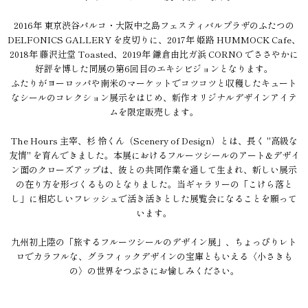
2016年 東京渋谷パルコ・大阪中之島フェスティバルプラザのふたつの
DELFONICS GALLERY を皮切りに、2017年 姫路 HUMMOCK Cafe、
2018年 藤沢辻堂 Toasted、2019年 鎌倉由比ガ浜 CORNO でささやかに
好評を博した同展の第6回目のエキシビジョンとなります。
ふたりがヨーロッパや南米のマーケットでコツコツと収穫したキュート
なシールのコレクション展示をはじめ、新作オリジナルデザインアイテ
ムを限定販売します。
The Hours 主宰、杉 怜くん（Scenery of Design）とは、長く "高級な
友情" を育んできました。本展におけるフルーツシールのアート&デザイ
ン面のクローズアップは、彼との共同作業を通して生まれ、新しい展示
の在り方を形づくるものとなりました。当ギャラリーの「こけら落と
し」に相応しいフレッシュで活き活きとした展覧会になることを願って
います。
九州初上陸の「旅するフルーツシールのデザイン展」、ちょっぴりレト
ロでカラフルな、グラフィックデザインの宝庫ともいえる〈小さきも
の〉の世界をつぶさにお愉しみください。