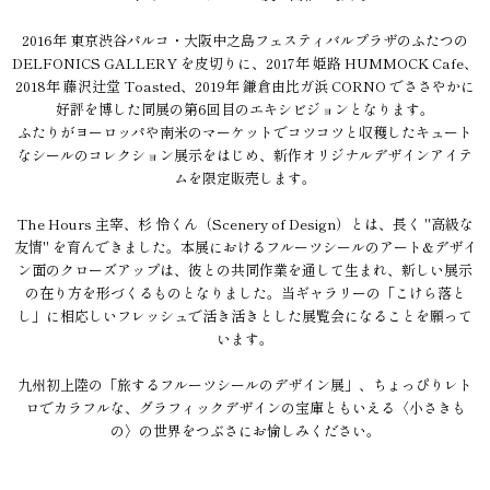
2016年 東京渋谷パルコ・大阪中之島フェスティバルプラザのふたつの
DELFONICS GALLERY を皮切りに、2017年 姫路 HUMMOCK Cafe、
2018年 藤沢辻堂 Toasted、2019年 鎌倉由比ガ浜 CORNO でささやかに
好評を博した同展の第6回目のエキシビジョンとなります。
ふたりがヨーロッパや南米のマーケットでコツコツと収穫したキュート
なシールのコレクション展示をはじめ、新作オリジナルデザインアイテ
ムを限定販売します。
The Hours 主宰、杉 怜くん（Scenery of Design）とは、長く "高級な
友情" を育んできました。本展におけるフルーツシールのアート&デザイ
ン面のクローズアップは、彼との共同作業を通して生まれ、新しい展示
の在り方を形づくるものとなりました。当ギャラリーの「こけら落と
し」に相応しいフレッシュで活き活きとした展覧会になることを願って
います。
九州初上陸の「旅するフルーツシールのデザイン展」、ちょっぴりレト
ロでカラフルな、グラフィックデザインの宝庫ともいえる〈小さきも
の〉の世界をつぶさにお愉しみください。