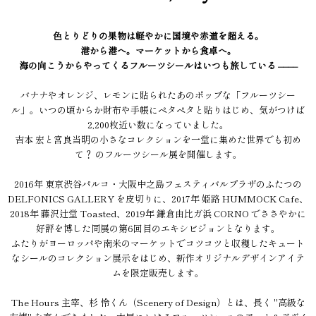
色とりどりの果物は軽やかに国境や赤道を超える。
港から港へ。マーケットから食卓へ。
海の向こうからやってくるフルーツシールはいつも旅している ––––
バナナやオレンジ、レモンに貼られたあのポップな「フルーツシー
ル」。いつの頃からか財布や手帳にペタペタと貼りはじめ、気がつけば
2,200枚近い数になっていました。
吉本 宏と宮良当明の小さなコレクションを一堂に集めた世界でも初め
て？ のフルーツシール展を開催します。
2016年 東京渋谷パルコ・大阪中之島フェスティバルプラザのふたつの
DELFONICS GALLERY を皮切りに、2017年 姫路 HUMMOCK Cafe、
2018年 藤沢辻堂 Toasted、2019年 鎌倉由比ガ浜 CORNO でささやかに
好評を博した同展の第6回目のエキシビジョンとなります。
ふたりがヨーロッパや南米のマーケットでコツコツと収穫したキュート
なシールのコレクション展示をはじめ、新作オリジナルデザインアイテ
ムを限定販売します。
The Hours 主宰、杉 怜くん（Scenery of Design）とは、長く "高級な