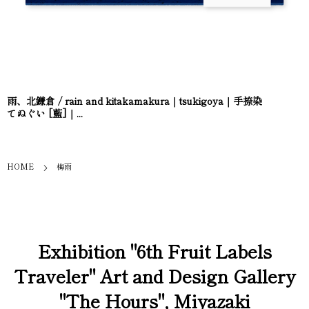
雨、北鎌倉 / rain and kitakamakura｜tsukigoya｜手捺染
てぬぐい [藍]｜...
HOME
梅雨
Exhibition "6th Fruit Labels
Traveler" Art and Design Gallery
"The Hours", Miyazaki