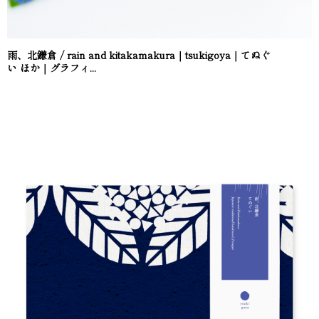
雨、北鎌倉 / rain and kitakamakura｜tsukigoya｜てぬぐ
い ほか｜グラフィ...