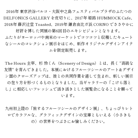
2016年 東京渋谷パルコ・大阪中之島フェスティバルプラザのふたつの
DELFONICS GALLERY を皮切りに、2017年 姫路 HUMMOCK Cafe、
2018年 藤沢辻堂 Toasted、2019年 鎌倉由比ガ浜 CORNO でささやかに
好評を博した同展の第6回目のエキシビジョンとなります。
ふたりがヨーロッパや南米のマーケットでコツコツと収穫したキュート
なシールのコレクション展示をはじめ、新作オリジナルデザインアイテ
ムを限定販売します。
The Hours 主宰、杉 怜くん（Scenery of Design）とは、長く "高級な
友情" を育んできました。本展におけるフルーツシールのアート&デザイ
ン面のクローズアップは、彼との共同作業を通して生まれ、新しい展示
の在り方を形づくるものとなりました。当ギャラリーの「こけら落と
し」に相応しいフレッシュで活き活きとした展覧会になることを願って
います。
九州初上陸の「旅するフルーツシールのデザイン展」、ちょっぴりレト
ロでカラフルな、グラフィックデザインの宝庫ともいえる〈小さきも
の〉の世界をつぶさにお愉しみください。