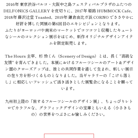
2016年 東京渋谷パルコ・大阪中之島フェスティバルプラザのふたつの
DELFONICS GALLERY を皮切りに、2017年 姫路 HUMMOCK Cafe、
2018年 藤沢辻堂 Toasted、2019年 鎌倉由比ガ浜 CORNO でささやかに
好評を博した同展の第6回目のエキシビジョンとなります。
ふたりがヨーロッパや南米のマーケットでコツコツと収穫したキュート
なシールのコレクション展示をはじめ、新作オリジナルデザインアイテ
ムを限定販売します。
The Hours 主宰、杉 怜くん（Scenery of Design）とは、長く "高級な
友情" を育んできました。本展におけるフルーツシールのアート&デザイ
ン面のクローズアップは、彼との共同作業を通して生まれ、新しい展示
の在り方を形づくるものとなりました。当ギャラリーの「こけら落と
し」に相応しいフレッシュで活き活きとした展覧会になることを願って
います。
九州初上陸の「旅するフルーツシールのデザイン展」、ちょっぴりレト
ロでカラフルな、グラフィックデザインの宝庫ともいえる〈小さきも
の〉の世界をつぶさにお愉しみください。