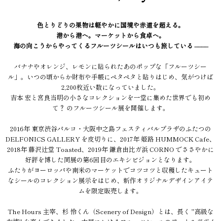
色とりどりの果物は軽やかに国境や赤道を超える。
港から港へ。マーケットから食卓へ。
海の向こうからやってくるフルーツシールはいつも旅している ––––
バナナやオレンジ、レモンに貼られたあのポップな「フルーツシー
ル」。いつの頃からか財布や手帳にペタペタと貼りはじめ、気がつけば
2,200枚近い数になっていました。
吉本 宏と宮良当明の小さなコレクションを一堂に集めた世界でも初め
て？ のフルーツシール展を開催します。
2016年 東京渋谷パルコ・大阪中之島フェスティバルプラザのふたつの
DELFONICS GALLERY を皮切りに、2017年 姫路 HUMMOCK Cafe、
2018年 藤沢辻堂 Toasted、2019年 鎌倉由比ガ浜 CORNO でささやかに
好評を博した同展の第6回目のエキシビジョンとなります。
ふたりがヨーロッパや南米のマーケットでコツコツと収穫したキュート
なシールのコレクション展示をはじめ、新作オリジナルデザインアイテ
ムを限定販売します。
The Hours 主宰、杉 怜くん（Scenery of Design）とは、長く "高級な