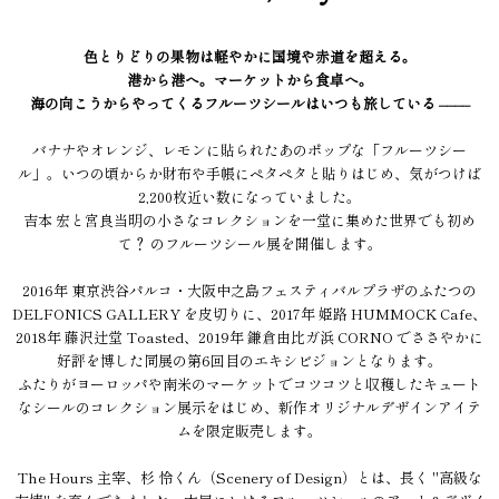
色とりどりの果物は軽やかに国境や赤道を超える。
港から港へ。マーケットから食卓へ。
海の向こうからやってくるフルーツシールはいつも旅している ––––
バナナやオレンジ、レモンに貼られたあのポップな「フルーツシー
ル」。いつの頃からか財布や手帳にペタペタと貼りはじめ、気がつけば
2,200枚近い数になっていました。
吉本 宏と宮良当明の小さなコレクションを一堂に集めた世界でも初め
て？ のフルーツシール展を開催します。
2016年 東京渋谷パルコ・大阪中之島フェスティバルプラザのふたつの
DELFONICS GALLERY を皮切りに、2017年 姫路 HUMMOCK Cafe、
2018年 藤沢辻堂 Toasted、2019年 鎌倉由比ガ浜 CORNO でささやかに
好評を博した同展の第6回目のエキシビジョンとなります。
ふたりがヨーロッパや南米のマーケットでコツコツと収穫したキュート
なシールのコレクション展示をはじめ、新作オリジナルデザインアイテ
ムを限定販売します。
The Hours 主宰、杉 怜くん（Scenery of Design）とは、長く "高級な