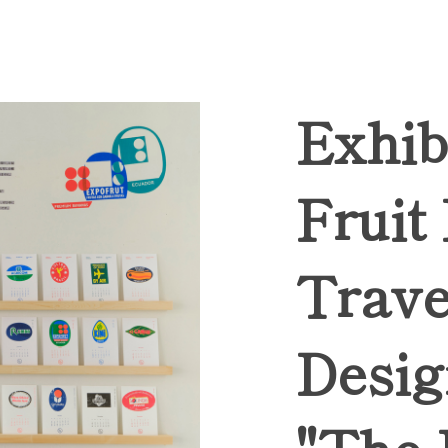
Exhib
Fruit
Trave
Desig
"The 