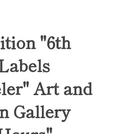
ition "6th
 Labels
ler" Art and
n Gallery
Hours",