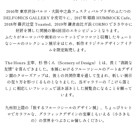
2016年 東京渋谷パルコ・大阪中之島フェスティバルプラザのふたつの
DELFONICS GALLERY を皮切りに、2017年 姫路 HUMMOCK Cafe、
2018年 藤沢辻堂 Toasted、2019年 鎌倉由比ガ浜 CORNO でささやかに
好評を博した同展の第6回目のエキシビジョンとなります。
ふたりがヨーロッパや南米のマーケットでコツコツと収穫したキュート
なシールのコレクション展示をはじめ、新作オリジナルデザインアイテ
ムを限定販売します。
The Hours 主宰、杉 怜くん（Scenery of Design）とは、長く "高級な
友情" を育んできました。本展におけるフルーツシールのアート&デザイ
ン面のクローズアップは、彼との共同作業を通して生まれ、新しい展示
の在り方を形づくるものとなりました。当ギャラリーの「こけら落と
し」に相応しいフレッシュで活き活きとした展覧会になることを願って
います。
九州初上陸の「旅するフルーツシールのデザイン展」、ちょっぴりレト
ロでカラフルな、グラフィックデザインの宝庫ともいえる〈小さきも
の〉の世界をつぶさにお愉しみください。