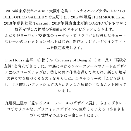
2016年 東京渋谷パルコ・大阪中之島フェスティバルプラザのふたつの
DELFONICS GALLERY を皮切りに、2017年 姫路 HUMMOCK Cafe、
2018年 藤沢辻堂 Toasted、2019年 鎌倉由比ガ浜 CORNO でささやかに
好評を博した同展の第6回目のエキシビジョンとなります。
ふたりがヨーロッパや南米のマーケットでコツコツと収穫したキュート
なシールのコレクション展示をはじめ、新作オリジナルデザインアイテ
ムを限定販売します。
The Hours 主宰、杉 怜くん（Scenery of Design）とは、長く "高級な
友情" を育んできました。本展におけるフルーツシールのアート&デザイ
ン面のクローズアップは、彼との共同作業を通して生まれ、新しい展示
の在り方を形づくるものとなりました。当ギャラリーの「こけら落と
し」に相応しいフレッシュで活き活きとした展覧会になることを願って
います。
九州初上陸の「旅するフルーツシールのデザイン展」、ちょっぴりレト
ロでカラフルな、グラフィックデザインの宝庫ともいえる〈小さきも
の〉の世界をつぶさにお愉しみください。