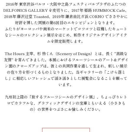
2016年 東京渋谷パルコ・大阪中之島フェスティバルプラザのふたつの
DELFONICS GALLERY を皮切りに、2017年 姫路 HUMMOCK Cafe、
2018年 藤沢辻堂 Toasted、2019年 鎌倉由比ガ浜 CORNO でささやかに
好評を博した同展の第6回目のエキシビジョンとなります。
ふたりがヨーロッパや南米のマーケットでコツコツと収穫したキュート
なシールのコレクション展示をはじめ、新作オリジナルデザインアイテ
ムを限定販売します。
The Hours 主宰、杉 怜くん（Scenery of Design）とは、長く "高級な
友情" を育んできました。本展におけるフルーツシールのアート&デザイ
ン面のクローズアップは、彼との共同作業を通して生まれ、新しい展示
の在り方を形づくるものとなりました。当ギャラリーの「こけら落と
し」に相応しいフレッシュで活き活きとした展覧会になることを願って
います。
九州初上陸の「旅するフルーツシールのデザイン展」、ちょっぴりレト
ロでカラフルな、グラフィックデザインの宝庫ともいえる〈小さきも
の〉の世界をつぶさにお愉しみください。