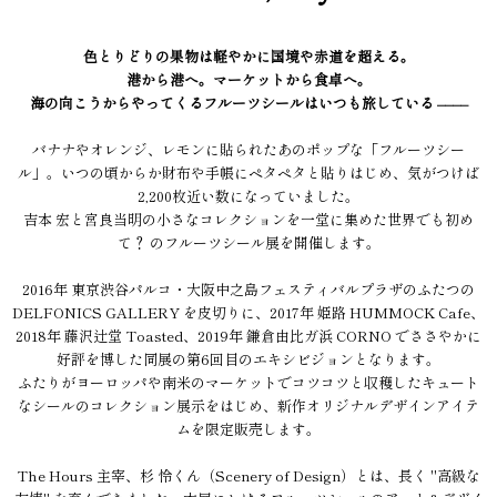
色とりどりの果物は軽やかに国境や赤道を超える。
港から港へ。マーケットから食卓へ。
海の向こうからやってくるフルーツシールはいつも旅している ––––
バナナやオレンジ、レモンに貼られたあのポップな「フルーツシー
ル」。いつの頃からか財布や手帳にペタペタと貼りはじめ、気がつけば
2,200枚近い数になっていました。
吉本 宏と宮良当明の小さなコレクションを一堂に集めた世界でも初め
て？ のフルーツシール展を開催します。
2016年 東京渋谷パルコ・大阪中之島フェスティバルプラザのふたつの
DELFONICS GALLERY を皮切りに、2017年 姫路 HUMMOCK Cafe、
2018年 藤沢辻堂 Toasted、2019年 鎌倉由比ガ浜 CORNO でささやかに
好評を博した同展の第6回目のエキシビジョンとなります。
ふたりがヨーロッパや南米のマーケットでコツコツと収穫したキュート
なシールのコレクション展示をはじめ、新作オリジナルデザインアイテ
ムを限定販売します。
The Hours 主宰、杉 怜くん（Scenery of Design）とは、長く "高級な