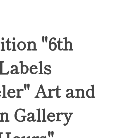
ition "6th
 Labels
ler" Art and
n Gallery
Hours",