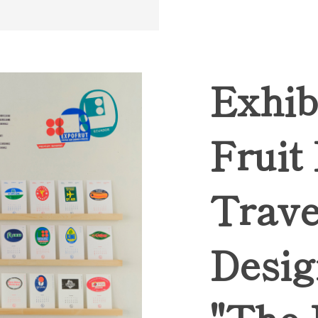
Exhib
Fruit
Trave
Desig
"The 