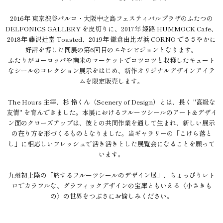
2016年 東京渋谷パルコ・大阪中之島フェスティバルプラザのふたつの
DELFONICS GALLERY を皮切りに、2017年 姫路 HUMMOCK Cafe、
2018年 藤沢辻堂 Toasted、2019年 鎌倉由比ガ浜 CORNO でささやかに
好評を博した同展の第6回目のエキシビジョンとなります。
ふたりがヨーロッパや南米のマーケットでコツコツと収穫したキュート
なシールのコレクション展示をはじめ、新作オリジナルデザインアイテ
ムを限定販売します。
The Hours 主宰、杉 怜くん（Scenery of Design）とは、長く "高級な
友情" を育んできました。本展におけるフルーツシールのアート&デザイ
ン面のクローズアップは、彼との共同作業を通して生まれ、新しい展示
の在り方を形づくるものとなりました。当ギャラリーの「こけら落と
し」に相応しいフレッシュで活き活きとした展覧会になることを願って
います。
九州初上陸の「旅するフルーツシールのデザイン展」、ちょっぴりレト
ロでカラフルな、グラフィックデザインの宝庫ともいえる〈小さきも
の〉の世界をつぶさにお愉しみください。