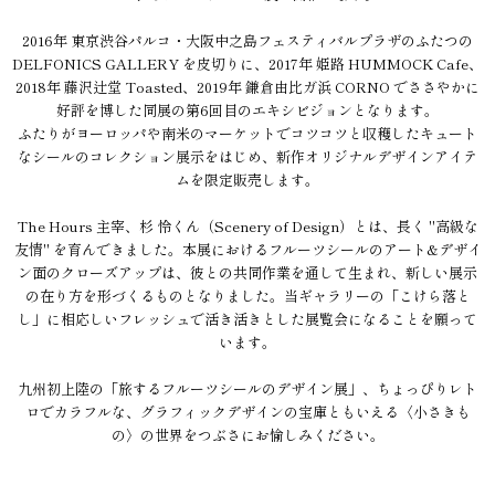
2016年 東京渋谷パルコ・大阪中之島フェスティバルプラザのふたつの
DELFONICS GALLERY を皮切りに、2017年 姫路 HUMMOCK Cafe、
2018年 藤沢辻堂 Toasted、2019年 鎌倉由比ガ浜 CORNO でささやかに
好評を博した同展の第6回目のエキシビジョンとなります。
ふたりがヨーロッパや南米のマーケットでコツコツと収穫したキュート
なシールのコレクション展示をはじめ、新作オリジナルデザインアイテ
ムを限定販売します。
The Hours 主宰、杉 怜くん（Scenery of Design）とは、長く "高級な
友情" を育んできました。本展におけるフルーツシールのアート&デザイ
ン面のクローズアップは、彼との共同作業を通して生まれ、新しい展示
の在り方を形づくるものとなりました。当ギャラリーの「こけら落と
し」に相応しいフレッシュで活き活きとした展覧会になることを願って
います。
九州初上陸の「旅するフルーツシールのデザイン展」、ちょっぴりレト
ロでカラフルな、グラフィックデザインの宝庫ともいえる〈小さきも
の〉の世界をつぶさにお愉しみください。