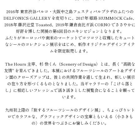
2016年 東京渋谷パルコ・大阪中之島フェスティバルプラザのふたつの
DELFONICS GALLERY を皮切りに、2017年 姫路 HUMMOCK Cafe、
2018年 藤沢辻堂 Toasted、2019年 鎌倉由比ガ浜 CORNO でささやかに
好評を博した同展の第6回目のエキシビジョンとなります。
ふたりがヨーロッパや南米のマーケットでコツコツと収穫したキュート
なシールのコレクション展示をはじめ、新作オリジナルデザインアイテ
ムを限定販売します。
The Hours 主宰、杉 怜くん（Scenery of Design）とは、長く "高級な
友情" を育んできました。本展におけるフルーツシールのアート&デザイ
ン面のクローズアップは、彼との共同作業を通して生まれ、新しい展示
の在り方を形づくるものとなりました。当ギャラリーの「こけら落と
し」に相応しいフレッシュで活き活きとした展覧会になることを願って
います。
九州初上陸の「旅するフルーツシールのデザイン展」、ちょっぴりレト
ロでカラフルな、グラフィックデザインの宝庫ともいえる〈小さきも
の〉の世界をつぶさにお愉しみください。