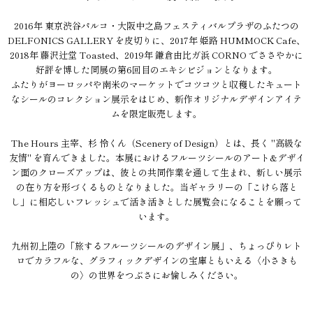
2016年 東京渋谷パルコ・大阪中之島フェスティバルプラザのふたつの
DELFONICS GALLERY を皮切りに、2017年 姫路 HUMMOCK Cafe、
2018年 藤沢辻堂 Toasted、2019年 鎌倉由比ガ浜 CORNO でささやかに
好評を博した同展の第6回目のエキシビジョンとなります。
ふたりがヨーロッパや南米のマーケットでコツコツと収穫したキュート
なシールのコレクション展示をはじめ、新作オリジナルデザインアイテ
ムを限定販売します。
The Hours 主宰、杉 怜くん（Scenery of Design）とは、長く "高級な
友情" を育んできました。本展におけるフルーツシールのアート&デザイ
ン面のクローズアップは、彼との共同作業を通して生まれ、新しい展示
の在り方を形づくるものとなりました。当ギャラリーの「こけら落と
し」に相応しいフレッシュで活き活きとした展覧会になることを願って
います。
九州初上陸の「旅するフルーツシールのデザイン展」、ちょっぴりレト
ロでカラフルな、グラフィックデザインの宝庫ともいえる〈小さきも
の〉の世界をつぶさにお愉しみください。