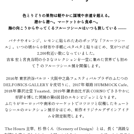
色とりどりの果物は軽やかに国境や赤道を超える。
港から港へ。マーケットから食卓へ。
海の向こうからやってくるフルーツシールはいつも旅している ––––
バナナやオレンジ、レモンに貼られたあのポップな「フルーツシー
ル」。いつの頃からか財布や手帳にペタペタと貼りはじめ、気がつけば
2,200枚近い数になっていました。
吉本 宏と宮良当明の小さなコレクションを一堂に集めた世界でも初め
て？ のフルーツシール展を開催します。
2016年 東京渋谷パルコ・大阪中之島フェスティバルプラザのふたつの
DELFONICS GALLERY を皮切りに、2017年 姫路 HUMMOCK Cafe、
2018年 藤沢辻堂 Toasted、2019年 鎌倉由比ガ浜 CORNO でささやかに
好評を博した同展の第6回目のエキシビジョンとなります。
ふたりがヨーロッパや南米のマーケットでコツコツと収穫したキュート
なシールのコレクション展示をはじめ、新作オリジナルデザインアイテ
ムを限定販売します。
The Hours 主宰、杉 怜くん（Scenery of Design）とは、長く "高級な