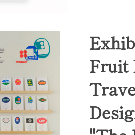
Exhib
Fruit
Trave
Desig
"The 