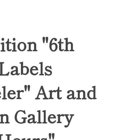
ition "6th
 Labels
ler" Art and
n Gallery
Hours",