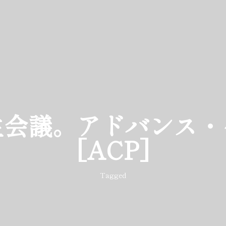
生会議。アドバンス・
[ACP]
Tagged