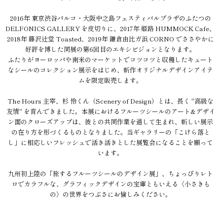
2016年 東京渋谷パルコ・大阪中之島フェスティバルプラザのふたつの
DELFONICS GALLERY を皮切りに、2017年 姫路 HUMMOCK Cafe、
2018年 藤沢辻堂 Toasted、2019年 鎌倉由比ガ浜 CORNO でささやかに
好評を博した同展の第6回目のエキシビジョンとなります。
ふたりがヨーロッパや南米のマーケットでコツコツと収穫したキュート
なシールのコレクション展示をはじめ、新作オリジナルデザインアイテ
ムを限定販売します。
The Hours 主宰、杉 怜くん（Scenery of Design）とは、長く "高級な
友情" を育んできました。本展におけるフルーツシールのアート&デザイ
ン面のクローズアップは、彼との共同作業を通して生まれ、新しい展示
の在り方を形づくるものとなりました。当ギャラリーの「こけら落と
し」に相応しいフレッシュで活き活きとした展覧会になることを願って
います。
九州初上陸の「旅するフルーツシールのデザイン展」、ちょっぴりレト
ロでカラフルな、グラフィックデザインの宝庫ともいえる〈小さきも
の〉の世界をつぶさにお愉しみください。