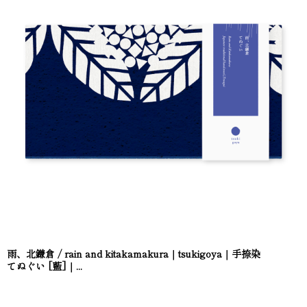
雨、北鎌倉 / rain and kitakamakura｜tsukigoya｜手捺染
てぬぐい [藍]｜...