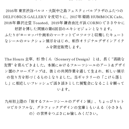
2016年 東京渋谷パルコ・大阪中之島フェスティバルプラザのふたつの
DELFONICS GALLERY を皮切りに、2017年 姫路 HUMMOCK Cafe、
2018年 藤沢辻堂 Toasted、2019年 鎌倉由比ガ浜 CORNO でささやかに
好評を博した同展の第6回目のエキシビジョンとなります。
ふたりがヨーロッパや南米のマーケットでコツコツと収穫したキュート
なシールのコレクション展示をはじめ、新作オリジナルデザインアイテ
ムを限定販売します。
The Hours 主宰、杉 怜くん（Scenery of Design）とは、長く "高級な
友情" を育んできました。本展におけるフルーツシールのアート&デザイ
ン面のクローズアップは、彼との共同作業を通して生まれ、新しい展示
の在り方を形づくるものとなりました。当ギャラリーの「こけら落と
し」に相応しいフレッシュで活き活きとした展覧会になることを願って
います。
九州初上陸の「旅するフルーツシールのデザイン展」、ちょっぴりレト
ロでカラフルな、グラフィックデザインの宝庫ともいえる〈小さきも
の〉の世界をつぶさにお愉しみください。