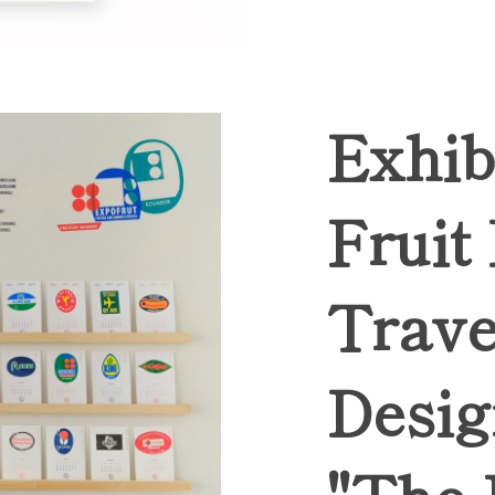
Exhib
Fruit
Trave
Desig
"The 