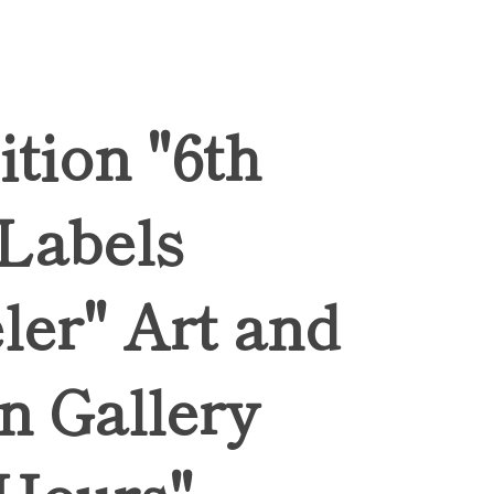
ition "6th
 Labels
ler" Art and
n Gallery
Hours",