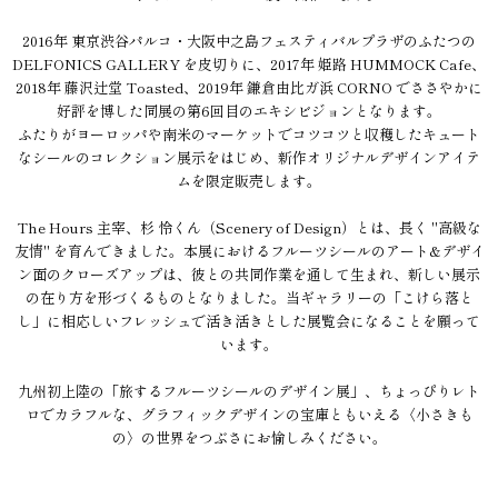
2016年 東京渋谷パルコ・大阪中之島フェスティバルプラザのふたつの
DELFONICS GALLERY を皮切りに、2017年 姫路 HUMMOCK Cafe、
2018年 藤沢辻堂 Toasted、2019年 鎌倉由比ガ浜 CORNO でささやかに
好評を博した同展の第6回目のエキシビジョンとなります。
ふたりがヨーロッパや南米のマーケットでコツコツと収穫したキュート
なシールのコレクション展示をはじめ、新作オリジナルデザインアイテ
ムを限定販売します。
The Hours 主宰、杉 怜くん（Scenery of Design）とは、長く "高級な
友情" を育んできました。本展におけるフルーツシールのアート&デザイ
ン面のクローズアップは、彼との共同作業を通して生まれ、新しい展示
の在り方を形づくるものとなりました。当ギャラリーの「こけら落と
し」に相応しいフレッシュで活き活きとした展覧会になることを願って
います。
九州初上陸の「旅するフルーツシールのデザイン展」、ちょっぴりレト
ロでカラフルな、グラフィックデザインの宝庫ともいえる〈小さきも
の〉の世界をつぶさにお愉しみください。