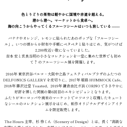
色とりどりの果物は軽やかに国境や赤道を超える。
港から港へ。マーケットから食卓へ。
海の向こうからやってくるフルーツシールはいつも旅している ––––
バナナやオレンジ、レモンに貼られたあのポップな「フルーツシー
ル」。いつの頃からか財布や手帳にペタペタと貼りはじめ、気がつけば
2,200枚近い数になっていました。
吉本 宏と宮良当明の小さなコレクションを一堂に集めた世界でも初め
て？ のフルーツシール展を開催します。
2016年 東京渋谷パルコ・大阪中之島フェスティバルプラザのふたつの
DELFONICS GALLERY を皮切りに、2017年 姫路 HUMMOCK Cafe、
2018年 藤沢辻堂 Toasted、2019年 鎌倉由比ガ浜 CORNO でささやかに
好評を博した同展の第6回目のエキシビジョンとなります。
ふたりがヨーロッパや南米のマーケットでコツコツと収穫したキュート
なシールのコレクション展示をはじめ、新作オリジナルデザインアイテ
ムを限定販売します。
The Hours 主宰、杉 怜くん（Scenery of Design）とは、長く "高級な