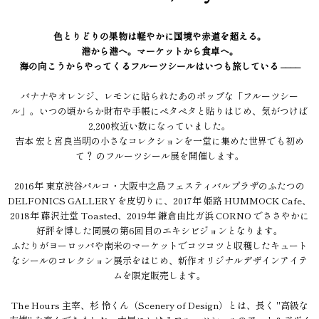
色とりどりの果物は軽やかに国境や赤道を超える。
港から港へ。マーケットから食卓へ。
海の向こうからやってくるフルーツシールはいつも旅している ––––
バナナやオレンジ、レモンに貼られたあのポップな「フルーツシー
ル」。いつの頃からか財布や手帳にペタペタと貼りはじめ、気がつけば
2,200枚近い数になっていました。
吉本 宏と宮良当明の小さなコレクションを一堂に集めた世界でも初め
て？ のフルーツシール展を開催します。
2016年 東京渋谷パルコ・大阪中之島フェスティバルプラザのふたつの
DELFONICS GALLERY を皮切りに、2017年 姫路 HUMMOCK Cafe、
2018年 藤沢辻堂 Toasted、2019年 鎌倉由比ガ浜 CORNO でささやかに
好評を博した同展の第6回目のエキシビジョンとなります。
ふたりがヨーロッパや南米のマーケットでコツコツと収穫したキュート
なシールのコレクション展示をはじめ、新作オリジナルデザインアイテ
ムを限定販売します。
The Hours 主宰、杉 怜くん（Scenery of Design）とは、長く "高級な